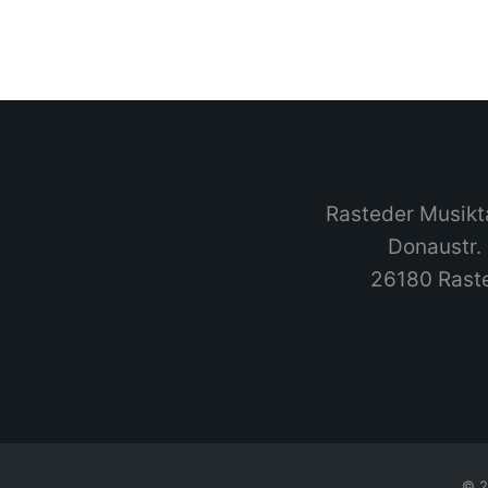
Rasteder Musikt
Donaustr.
26180 Rast
© 2