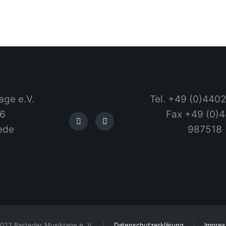
age e.V.
Tel. +49 (0)440
 6
Fax +49 (0)
ede
987518
022 Rasteder Musiktage e. V.
Datenschutzerklärung
Impre