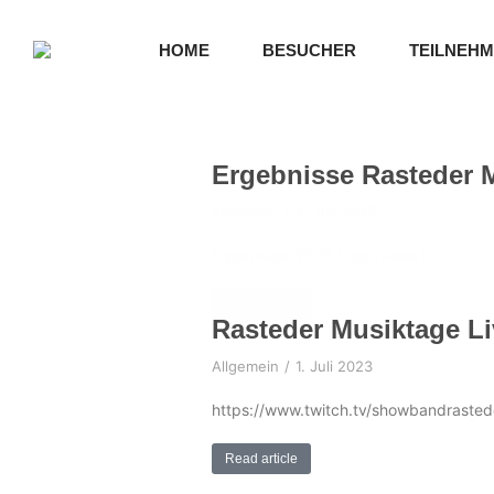
HOME
BESUCHER
TEILNEH
Ergebnisse Rasteder 
Allgemein
2. Juli 2023
Ergebnisse 2023 Ergebnisse Details
Read article
Rasteder Musiktage L
Allgemein
1. Juli 2023
https://www.twitch.tv/showbandrasted
Read article