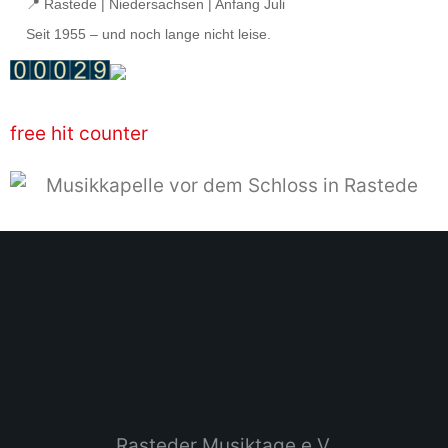
📍 Rastede | Niedersachsen | Anfang Juli
Seit 1955 – und noch lange nicht leise.
free hit counter
Rasteder Musiktage e.V.