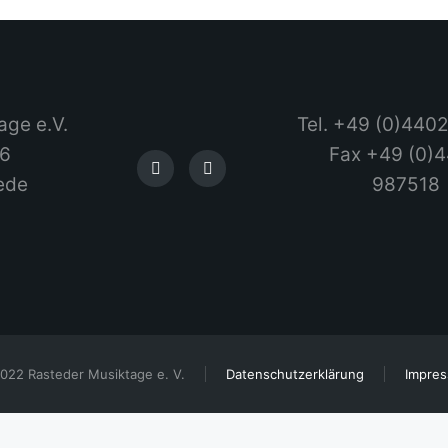
age e.V.
Tel. +49 (0)440
 6
Fax +49 (0)
ede
987518
022 Rasteder Musiktage e. V.
Datenschutzerklärung
Impre